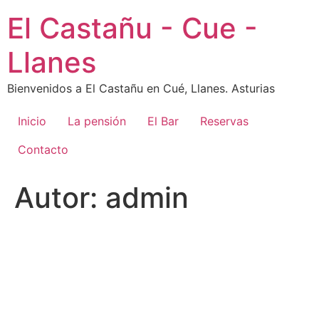
Ir
El Castañu - Cue -
al
contenido
Llanes
Bienvenidos a El Castañu en Cué, Llanes. Asturias
Inicio
La pensión
El Bar
Reservas
Contacto
Autor:
admin